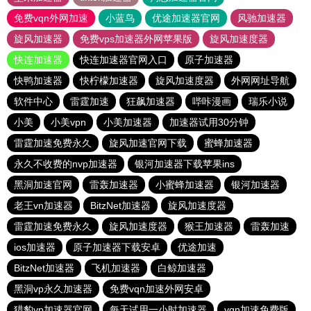
免费vqn外网加速
小蓝鸟
优途加速器官网
风驰加速器
旋风加速器
免费vps加速器外网苹果版
旋风加速度器
快连加速器
快连加速器官网入口
原子加速器
快鸭加速器
快柠檬加速器
旋风加速度器
外网网址导航
软件中心
雷霆加速
狂飙加速器
哔咔漫画
瑞乐小说
小美
小美vpn
小美加速器
加速器试用30分钟
雷霆加速免费永久
旋风加速官网下载
蜜蜂加速器
永久不收费的nvp加速器
银河加速器下载苹果ins
黑洞加速官网
雷轰加速器
小蜜蜂加速器
银河加速器
老王vn加速器
BitzNet加速器
旋风加速度器
雷霆加速免费永久
旋风加速度器
猴王加速器
雷轰加速
ios加速器
原子加速器下载安卓
优途加速
BitzNet加速器
飞机加速器
白鲸加速器
黑洞vp永久加速器
免费vqn加速外网安卓
猎豹vp加速器官网
每天试用一小时加速器
vqn加速免费版