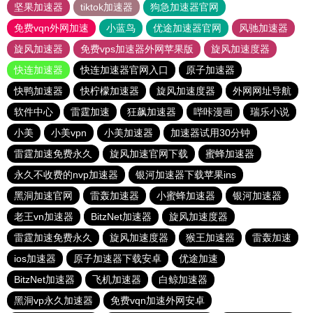
坚果加速器
tiktok加速器
狗急加速器官网
免费vqn外网加速
小蓝鸟
优途加速器官网
风驰加速器
旋风加速器
免费vps加速器外网苹果版
旋风加速度器
快连加速器
快连加速器官网入口
原子加速器
快鸭加速器
快柠檬加速器
旋风加速度器
外网网址导航
软件中心
雷霆加速
狂飙加速器
哔咔漫画
瑞乐小说
小美
小美vpn
小美加速器
加速器试用30分钟
雷霆加速免费永久
旋风加速官网下载
蜜蜂加速器
永久不收费的nvp加速器
银河加速器下载苹果ins
黑洞加速官网
雷轰加速器
小蜜蜂加速器
银河加速器
老王vn加速器
BitzNet加速器
旋风加速度器
雷霆加速免费永久
旋风加速度器
猴王加速器
雷轰加速
ios加速器
原子加速器下载安卓
优途加速
BitzNet加速器
飞机加速器
白鲸加速器
黑洞vp永久加速器
免费vqn加速外网安卓