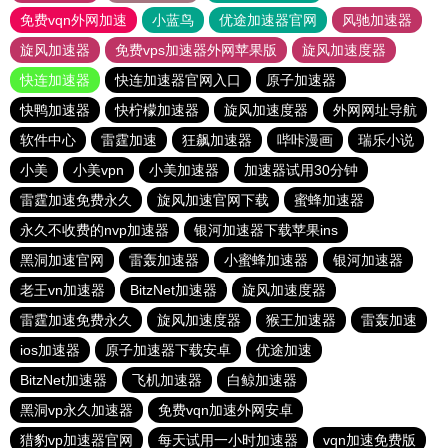
免费vqn外网加速
小蓝鸟
优途加速器官网
风驰加速器
旋风加速器
免费vps加速器外网苹果版
旋风加速度器
快连加速器
快连加速器官网入口
原子加速器
快鸭加速器
快柠檬加速器
旋风加速度器
外网网址导航
软件中心
雷霆加速
狂飙加速器
哔咔漫画
瑞乐小说
小美
小美vpn
小美加速器
加速器试用30分钟
雷霆加速免费永久
旋风加速官网下载
蜜蜂加速器
永久不收费的nvp加速器
银河加速器下载苹果ins
黑洞加速官网
雷轰加速器
小蜜蜂加速器
银河加速器
老王vn加速器
BitzNet加速器
旋风加速度器
雷霆加速免费永久
旋风加速度器
猴王加速器
雷轰加速
ios加速器
原子加速器下载安卓
优途加速
BitzNet加速器
飞机加速器
白鲸加速器
黑洞vp永久加速器
免费vqn加速外网安卓
猎豹vp加速器官网
每天试用一小时加速器
vqn加速免费版