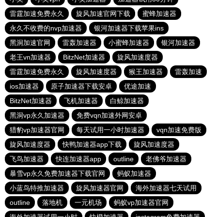
雷霆加速免费永久
旋风加速官网下载
蜜蜂加速器
永久不收费的nvp加速器
银河加速器下载苹果ins
黑洞加速官网
雷轰加速器
小蜜蜂加速器
银河加速器
老王vn加速器
BitzNet加速器
旋风加速度器
雷霆加速免费永久
旋风加速度器
猴王加速器
雷轰加速
ios加速器
原子加速器下载安卓
优途加速
BitzNet加速器
飞机加速器
白鲸加速器
黑洞vp永久加速器
免费vqn加速外网安卓
猎豹vp加速器官网
每天试用一小时加速器
vqn加速免费版
旋风加速度器
快鸭加速器app下载
旋风加速度器
飞鸟加速器
快连加速器app
outline
老佛爷加速器
暴雪vp永久免费加速器下载官网
蚂蚁加速器
小蓝鸟特推加速器
旋风加速器官网
海外加速器七天试用
outline
落地机
一元机场
蚂蚁vp加速器官网