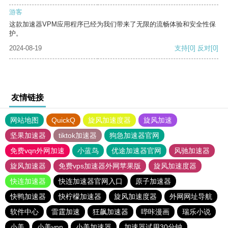
游客
这款加速器VPM应用程序已经为我们带来了无限的流畅体验和安全性保
护。
2024-08-19
支持
[0]
反对
[0]
友情链接
网站地图
QuickQ
旋风加速度器
旋风加速
坚果加速器
tiktok加速器
狗急加速器官网
免费vqn外网加速
小蓝鸟
优途加速器官网
风驰加速器
旋风加速器
免费vps加速器外网苹果版
旋风加速度器
快连加速器
快连加速器官网入口
原子加速器
快鸭加速器
快柠檬加速器
旋风加速度器
外网网址导航
软件中心
雷霆加速
狂飙加速器
哔咔漫画
瑞乐小说
小美
小美vpn
小美加速器
加速器试用30分钟