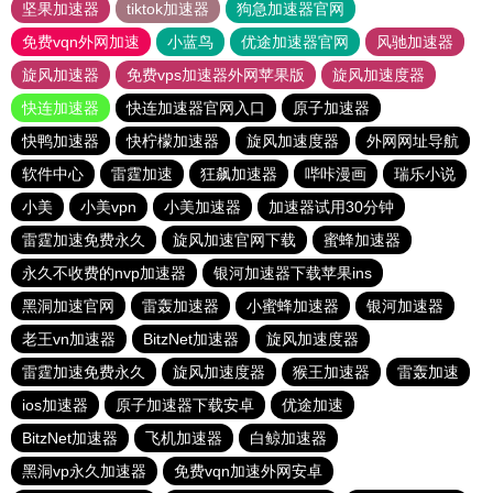
坚果加速器
tiktok加速器
狗急加速器官网
免费vqn外网加速
小蓝鸟
优途加速器官网
风驰加速器
旋风加速器
免费vps加速器外网苹果版
旋风加速度器
快连加速器
快连加速器官网入口
原子加速器
快鸭加速器
快柠檬加速器
旋风加速度器
外网网址导航
软件中心
雷霆加速
狂飙加速器
哔咔漫画
瑞乐小说
小美
小美vpn
小美加速器
加速器试用30分钟
雷霆加速免费永久
旋风加速官网下载
蜜蜂加速器
永久不收费的nvp加速器
银河加速器下载苹果ins
黑洞加速官网
雷轰加速器
小蜜蜂加速器
银河加速器
老王vn加速器
BitzNet加速器
旋风加速度器
雷霆加速免费永久
旋风加速度器
猴王加速器
雷轰加速
ios加速器
原子加速器下载安卓
优途加速
BitzNet加速器
飞机加速器
白鲸加速器
黑洞vp永久加速器
免费vqn加速外网安卓