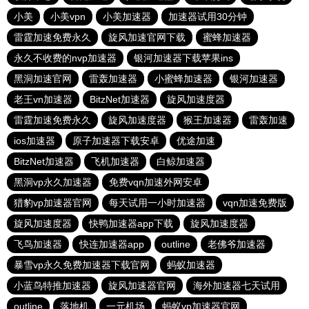
小美
小美vpn
小美加速器
加速器试用30分钟
雷霆加速免费永久
旋风加速官网下载
蜜蜂加速器
永久不收费的nvp加速器
银河加速器下载苹果ins
黑洞加速官网
雷轰加速器
小蜜蜂加速器
银河加速器
老王vn加速器
BitzNet加速器
旋风加速度器
雷霆加速免费永久
旋风加速度器
猴王加速器
雷轰加速
ios加速器
原子加速器下载安卓
优途加速
BitzNet加速器
飞机加速器
白鲸加速器
黑洞vp永久加速器
免费vqn加速外网安卓
猎豹vp加速器官网
每天试用一小时加速器
vqn加速免费版
旋风加速度器
快鸭加速器app下载
旋风加速度器
飞鸟加速器
快连加速器app
outline
老佛爷加速器
暴雪vp永久免费加速器下载官网
蚂蚁加速器
小蓝鸟特推加速器
旋风加速器官网
海外加速器七天试用
outline
落地机
一元机场
蚂蚁vp加速器官网