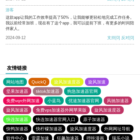
游客
这款app让我的工作效率提高了50%，让我能够更轻松地完成工作任务。
我以前经常加班，现在有了这个app，我可以提前下班，有更多的时间陪
伴家人。
2024-09-12
支持
[0]
反对
[0]
友情链接
网站地图
QuickQ
旋风加速度器
旋风加速
坚果加速器
tiktok加速器
狗急加速器官网
免费vqn外网加速
小蓝鸟
优途加速器官网
风驰加速器
旋风加速器
免费vps加速器外网苹果版
旋风加速度器
快连加速器
快连加速器官网入口
原子加速器
快鸭加速器
快柠檬加速器
旋风加速度器
外网网址导航
软件中心
雷霆加速
狂飙加速器
哔咔漫画
瑞乐小说