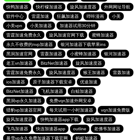
快鸭加速器
快柠檬加速器
旋风加速度器
外网网址导航
软件中心
雷霆加速
狂飙加速器
哔咔漫画
小美
小美vpn
小美加速器
加速器试用30分钟
雷霆加速免费永久
旋风加速官网下载
蜜蜂加速器
永久不收费的nvp加速器
银河加速器下载苹果ins
黑洞加速官网
雷轰加速器
小蜜蜂加速器
银河加速器
老王vn加速器
BitzNet加速器
旋风加速度器
雷霆加速免费永久
旋风加速度器
猴王加速器
雷轰加速
ios加速器
原子加速器下载安卓
优途加速
BitzNet加速器
飞机加速器
白鲸加速器
黑洞vp永久加速器
免费vqn加速外网安卓
猎豹vp加速器官网
每天试用一小时加速器
vqn加速免费版
旋风加速度器
快鸭加速器app下载
旋风加速度器
飞鸟加速器
快连加速器app
outline
老佛爷加速器
暴雪vp永久免费加速器下载官网
蚂蚁加速器