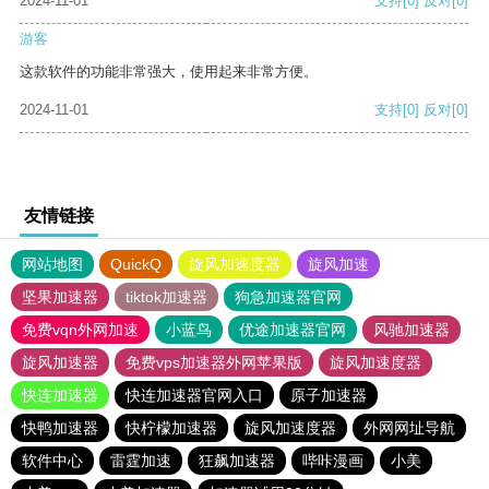
2024-11-01
支持
[0]
反对
[0]
游客
这款软件的功能非常强大，使用起来非常方便。
2024-11-01
支持
[0]
反对
[0]
友情链接
网站地图
QuickQ
旋风加速度器
旋风加速
坚果加速器
tiktok加速器
狗急加速器官网
免费vqn外网加速
小蓝鸟
优途加速器官网
风驰加速器
旋风加速器
免费vps加速器外网苹果版
旋风加速度器
快连加速器
快连加速器官网入口
原子加速器
快鸭加速器
快柠檬加速器
旋风加速度器
外网网址导航
软件中心
雷霆加速
狂飙加速器
哔咔漫画
小美