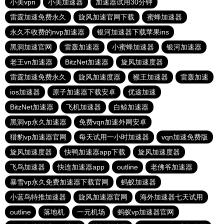
小美vpn
小美加速器
加速器试用30分钟
雷霆加速免费永久
旋风加速官网下载
蜜蜂加速器
永久不收费的nvp加速器
银河加速器下载苹果ins
黑洞加速官网
雷轰加速器
小蜜蜂加速器
银河加速器
老王vn加速器
BitzNet加速器
旋风加速度器
雷霆加速免费永久
旋风加速度器
猴王加速器
雷轰加速
ios加速器
原子加速器下载安卓
优途加速
BitzNet加速器
飞机加速器
白鲸加速器
黑洞vp永久加速器
免费vqn加速外网安卓
猎豹vp加速器官网
每天试用一小时加速器
vqn加速免费版
旋风加速度器
快鸭加速器app下载
旋风加速度器
飞鸟加速器
快连加速器app
outline
老佛爷加速器
暴雪vp永久免费加速器下载官网
蚂蚁加速器
小蓝鸟特推加速器
旋风加速器官网
海外加速器七天试用
outline
落地机
一元机场
蚂蚁vp加速器官网