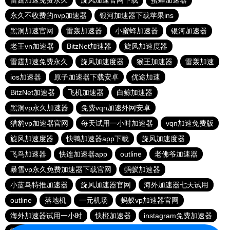
雷霆加速免费永久
旋风加速官网下载
蜜蜂加速器
永久不收费的nvp加速器
银河加速器下载苹果ins
黑洞加速官网
雷轰加速器
小蜜蜂加速器
银河加速器
老王vn加速器
BitzNet加速器
旋风加速度器
雷霆加速免费永久
旋风加速度器
猴王加速器
雷轰加速
ios加速器
原子加速器下载安卓
优途加速
BitzNet加速器
飞机加速器
白鲸加速器
黑洞vp永久加速器
免费vqn加速外网安卓
猎豹vp加速器官网
每天试用一小时加速器
vqn加速免费版
旋风加速度器
快鸭加速器app下载
旋风加速度器
飞鸟加速器
快连加速器app
outline
老佛爷加速器
暴雪vp永久免费加速器下载官网
蚂蚁加速器
小蓝鸟特推加速器
旋风加速器官网
海外加速器七天试用
outline
落地机
一元机场
蚂蚁vp加速器官网
海外加速器试用一小时
快橙加速器
instagram免费加速器