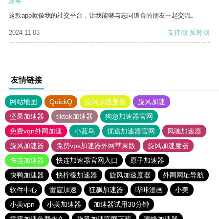
游客
这款app就像我的社交平台，让我能够与志同道合的朋友一起交流。
2024-11-03
支持
[0]
反对
[0]
友情链接
网站地图
QuickQ
旋风加速度器
旋风加速
坚果加速器
tiktok加速器
狗急加速器官网
免费vqn外网加速
小蓝鸟
优途加速器官网
风驰加速器
旋风加速器
免费vps加速器外网苹果版
旋风加速度器
快连加速器
快连加速器官网入口
原子加速器
快鸭加速器
快柠檬加速器
旋风加速度器
外网网址导航
软件中心
雷霆加速
狂飙加速器
哔咔漫画
小美
小美vpn
小美加速器
加速器试用30分钟