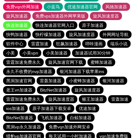
免费vqn外网加速
小蓝鸟
优途加速器官网
风驰加速器
旋风加速器
免费vps加速器外网苹果版
旋风加速度器
快连加速器
快连加速器官网入口
原子加速器
快鸭加速器
快柠檬加速器
旋风加速度器
外网网址导航
软件中心
雷霆加速
狂飙加速器
哔咔漫画
瑞乐小说
小美
小美vpn
小美加速器
加速器试用30分钟
雷霆加速免费永久
旋风加速官网下载
蜜蜂加速器
永久不收费的nvp加速器
银河加速器下载苹果ins
黑洞加速官网
雷轰加速器
小蜜蜂加速器
银河加速器
老王vn加速器
BitzNet加速器
旋风加速度器
雷霆加速免费永久
旋风加速度器
猴王加速器
雷轰加速
ios加速器
原子加速器下载安卓
优途加速
BitzNet加速器
飞机加速器
白鲸加速器
黑洞vp永久加速器
免费vqn加速外网安卓
猎豹vp加速器官网
每天试用一小时加速器
vqn加速免费版